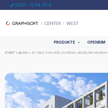
Zum
0231 - 72 54 70-0
Inhalt
springen
PRODUKTE
OPENBIM
START
BLOG
JET MILE VON ADEL ECHRESH, MODELING MONDAY