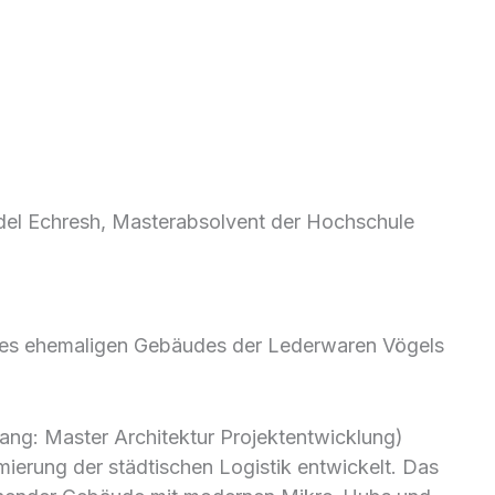
del Echresh,
day mit
MMA 40/24
Adel Echresh, Masterabsolvent der Hochschule
des ehemaligen Gebäudes der Lederwaren Vögels
ng: Master Architektur Projektentwicklung)
mierung der städtischen Logistik entwickelt. Das