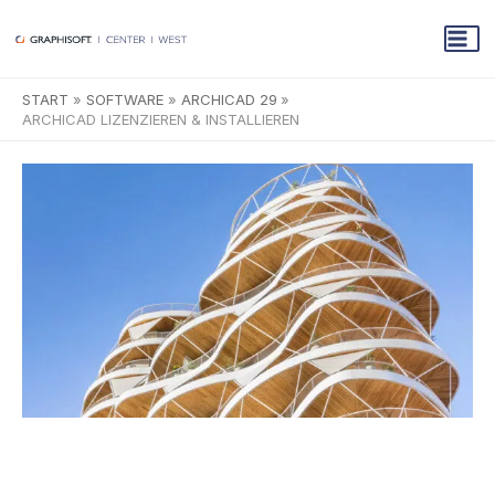
Zum
Inhalt
springen
START
SOFTWARE
ARCHICAD 29
ARCHICAD LIZENZIEREN & INSTALLIEREN
ARCHICAD 29
lizenzieren & installieren