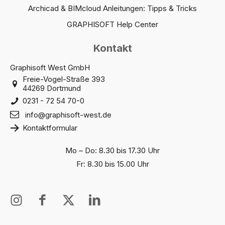
Archicad & BIMcloud Anleitungen: Tipps & Tricks
GRAPHISOFT Help Center
Kontakt
Graphisoft West GmbH
Freie-Vogel-Straße 393
44269 Dortmund
0231 - 72 54 70-0
info@graphisoft-west.de
Kontaktformular
Mo – Do: 8.30 bis 17.30 Uhr
Fr: 8.30 bis 15.00 Uhr
I
I
X
I
n
c
T
c
s
o
w
o