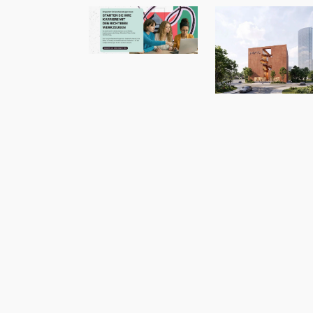
Neue Talente
verdienen einen
starken Start!
„MAC Panamá
von Ryan Özer,
Modeling
Monday mit
Archicad |
MMMA 31/26