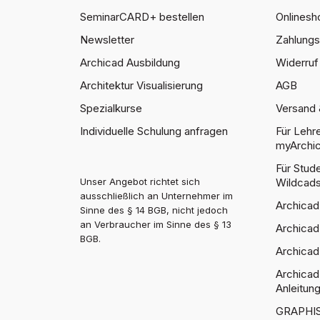
SeminarCARD+ bestellen
Onlinesh
Newsletter
Zahlung
Archicad Ausbildung
Widerruf 
Architektur Visualisierung
AGB
Spezialkurse
Versand 
Individuelle Schulung anfragen
Für Lehr
myArchic
Für Stu
Wildcad
Unser Angebot richtet sich
ausschließlich an Unternehmer im
Archicad
Sinne des § 14 BGB, nicht jedoch
an Verbraucher im Sinne des § 13
Archicad
BGB.
Archicad
Archicad
Anleitun
GRAPHIS