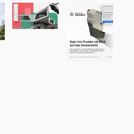
Programm für
Berufseinsteige
“
r:innen
Licht und
Schatten
prägen, wie wir
Architektur
erleben.