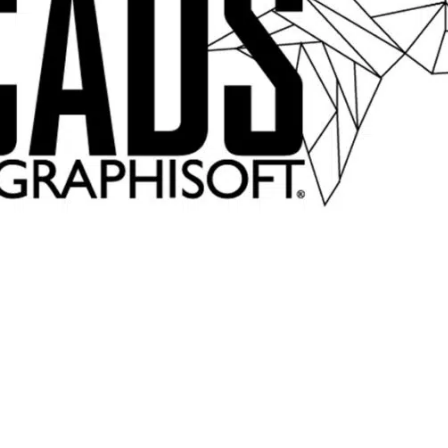
ent Gallery –
deinem Entwurf