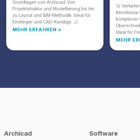
Grundlagen von Archicad: Von
🚀 Vertiefe
Projektstruktur und Modellierung bis hin
Kenntnisse 
zu Layout und BIM-Methodik. Ideal für
komplexer 
Einsteiger und CAD-Kundige. 📐
Überschrei
MEHR ERFAHREN »
Ideal für Fo
MEHR ER
Archicad
Software