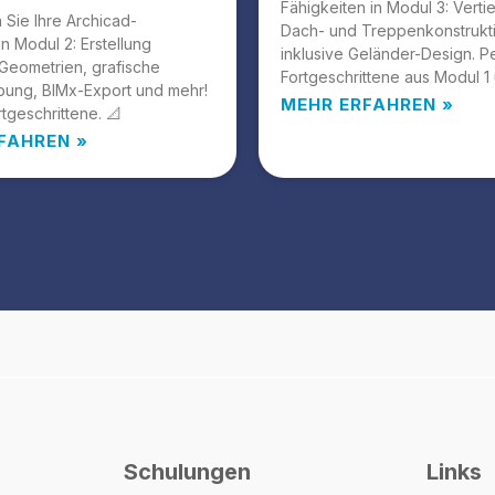
Fähigkeiten in Modul 3: Verti
n Sie Ihre Archicad-
Dach- und Treppenkonstrukt
in Modul 2: Erstellung
inklusive Geländer-Design. Pe
Geometrien, grafische
Fortgeschrittene aus Modul 1 
bung, BIMx-Export und mehr!
MEHR ERFAHREN »
rtgeschrittene. 📐
FAHREN »
Schulungen
Links