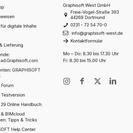
Graphisoft West GmbH
op
Freie-Vogel-Straße 393
sweisen
44269 Dortmund
0231 - 72 54 70-0
für digitale Inhalte
info@graphisoft-west.de
Kontaktformular
& Lieferung
Mo – Do: 8.30 bis 17.30 Uhr
ende:
ad.Graphisoft.com
Fr: 8.30 bis 15.00 Uhr
denten: GRAPHISOFT
s
I
I
X
I
 Forum
n
c
T
c
s
o
w
o
 Testversion
t
n
i
n
 29 Online Handbuch
a
-
t
-
 & BIMcloud
g
f
t
l
gen: Tipps & Tricks
r
a
e
i
OFT Help Center
a
c
r
n