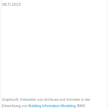
08.11.2023
Archicad mit
»atemberaubend
er Schnelligkeit«
auf den neuen
Macs mit M3-
Prozessoren
Graphisoft, Entwickler von Archicad und Vorreiter in der
Entwicklung von
Building Information Modeling
(BIM)-