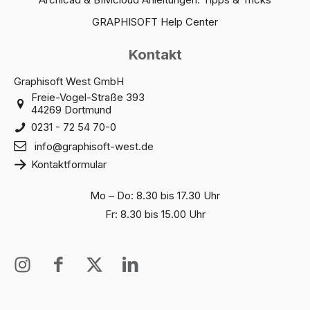
GRAPHISOFT Help Center
Kontakt
Graphisoft West GmbH
Freie-Vogel-Straße 393
44269 Dortmund
0231 - 72 54 70-0
info@graphisoft-west.de
Kontaktformular
Mo – Do: 8.30 bis 17.30 Uhr
Fr: 8.30 bis 15.00 Uhr
I
I
X
I
n
c
T
c
s
o
w
o