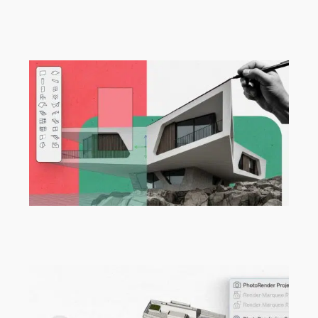
„MAC Panamá“ von Ryan Özer,
Modeling Monday mit Archicad |
MMMA 31/26
Programm für Berufseinsteiger:innen