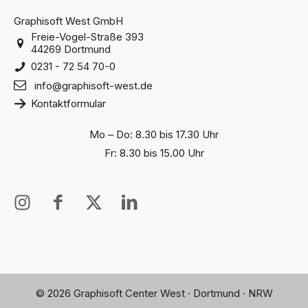
Graphisoft West GmbH
Freie-Vogel-Straße 393
44269 Dortmund
0231 - 72 54 70-0
info@graphisoft-west.de
Kontaktformular
Mo – Do: 8.30 bis 17.30 Uhr
Fr: 8.30 bis 15.00 Uhr
I
I
X
I
n
c
T
c
s
o
w
o
t
n
i
n
a
-
t
-
g
f
t
l
© 2026 Graphisoft Center West · Dortmund · NRW
r
a
e
i