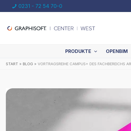
Zum
0231 - 72 54 70-0
Inhalt
springen
PRODUKTE
OPENBIM
START
BLOG
VORTRAGSREIHE CAMPUS+ DES FACHBEREICHS A