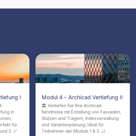
tiefung I
Modul 4 – Archicad Vertiefung II
d-
🏛️ Vertiefen Sie Ihre Archicad
efung in
Kenntnisse mit Erstellung von Fassaden,
ionen,
Stützen und Trägern, Indexverwaltung
rfekt für
und Variantenplanung. Ideal für
und 2. 📏
Teilnehmer der Module 1 & 2. 📐