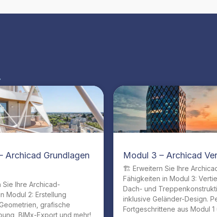
»
– Archicad Grundlagen
Modul 3 – Archicad Ver
🏗️ Erweitern Sie Ihre Archica
Fähigkeiten in Modul 3: Verti
n Sie Ihre Archicad-
Dach- und Treppenkonstrukt
in Modul 2: Erstellung
inklusive Geländer-Design. Pe
Geometrien, grafische
Fortgeschrittene aus Modul 1 
bung, BIMx-Export und mehr!