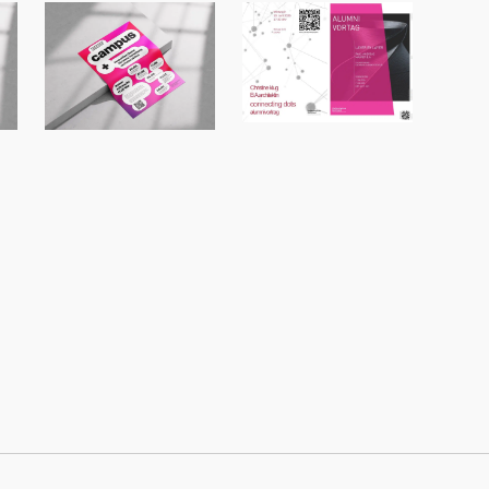
Alumnivortragsr
Vortragsreihe
eihe an der
er
Campus+ an der
Fachhochschule
FH Dortmund
Dortmund
mit Michael
König