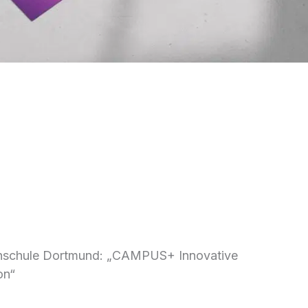
e CAMPUS+ des
Architektur an
und
chschule Dortmund: „CAMPUS+ Innovative
on“