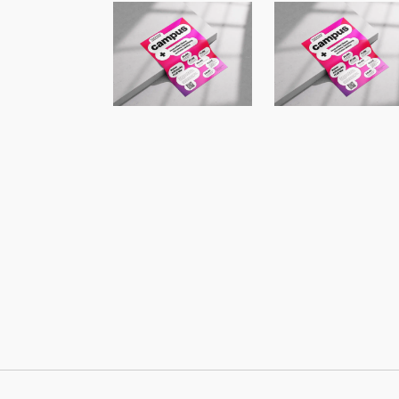
Vortragsreihe
Vortragsreihe
Campus+ an der
Campus+ an d
FH Dortmund
FH Dortmund
mit Renèe
mit Ute
Tribble
Aufmkolk