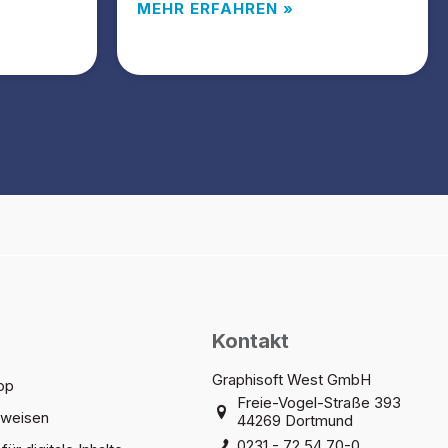
MEHR ERFAHREN »
Kontakt
Graphisoft West GmbH
op
Freie-Vogel-Straße 393
sweisen
44269 Dortmund
0231 - 72 54 70-0