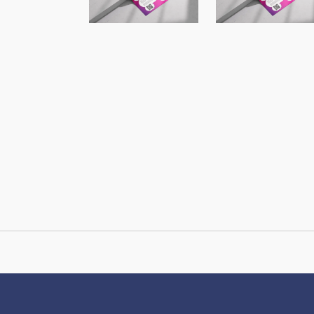
Vortragsreihe
Vortragsreihe
Campus+ an der
Campus+ an d
FH Dortmund
FH Dortmund
mit Renèe
mit Ute
Tribble
Aufmkolk