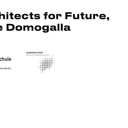
 „Bestand
 der FH