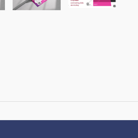
Alumnivortragsr
Vortragsreihe
eihe an der
er
Campus+ an der
Fachhochschule
FH Dortmund
Dortmund
mit Michael
König