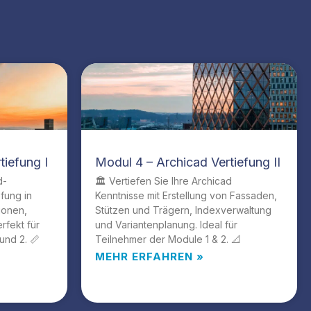
tiefung I
Modul 4 – Archicad Vertiefung II
d-
🏛️ Vertiefen Sie Ihre Archicad
efung in
Kenntnisse mit Erstellung von Fassaden,
ionen,
Stützen und Trägern, Indexverwaltung
rfekt für
und Variantenplanung. Ideal für
und 2. 📏
Teilnehmer der Module 1 & 2. 📐
MEHR ERFAHREN »