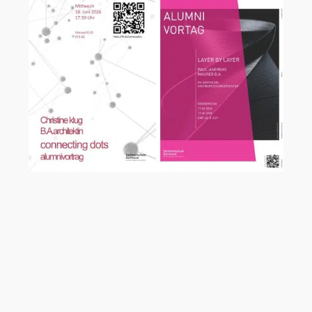
Alumnivortragsreihe an der
Fachhochschule Dortmund