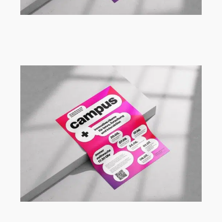
Vortragsreihe Campus+ an der FH
Dortmund mit Renèe Tribble