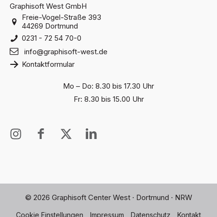
Graphisoft West GmbH
Freie-Vogel-Straße 393
44269 Dortmund
0231 - 72 54 70-0
info@graphisoft-west.de
Kontaktformular
Mo – Do: 8.30 bis 17.30 Uhr
Fr: 8.30 bis 15.00 Uhr
I
I
X
I
n
c
T
c
s
o
w
o
t
n
i
n
a
-
t
-
g
f
t
l
© 2026 Graphisoft Center West · Dortmund · NRW
r
a
e
i
Cookie Einstellungen
Impressum
Datenschutz
Kontakt