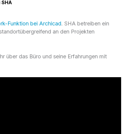
ei SHA
-Funktion bei Archicad
. SHA betreiben ein
 standortübergreifend an den Projekten
hr über das Büro und seine Erfahrungen mit