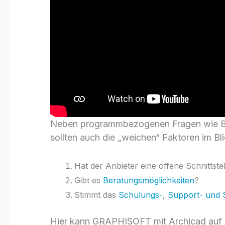
Neben programmbezogenen Fragen wie Be
sollten auch die „weichen“ Faktoren im Bl
Hat der Anbieter eine offene Schnittstel
Gibt es
Beratungsmöglichkeiten
?
Stimmt das
Schulungs-
,
Support- und 
Hier kann GRAPHISOFT mit Archicad auf br