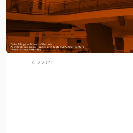
14.12.2021
Wie SHA Arch
Dortmund der
Archicad die A