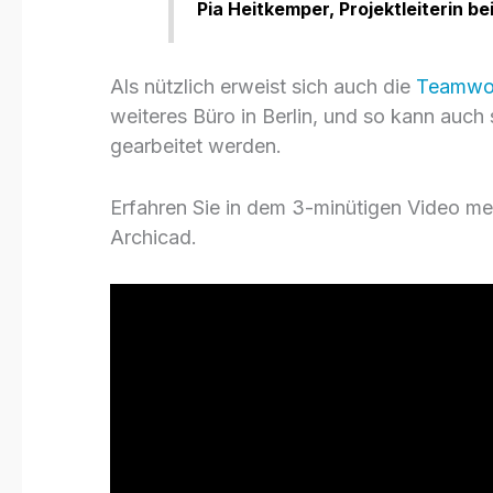
Pia Heitkemper, Projektleiterin b
Als nützlich erweist sich auch die
Teamwork
weiteres Büro in Berlin, und so kann auch
gearbeitet werden.
Erfahren Sie in dem 3-minütigen Video me
Archicad.