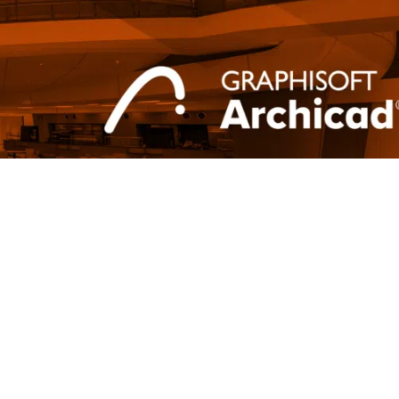
itekten aus
 Umstieg auf
rbeit erleichtert