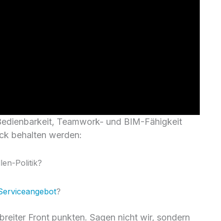
dienbarkeit, Teamwork- und BIM-Fähigkeit
ick behalten werden:
len-Politik?
Serviceangebot
?
eiter Front punkten. Sagen nicht wir, sondern