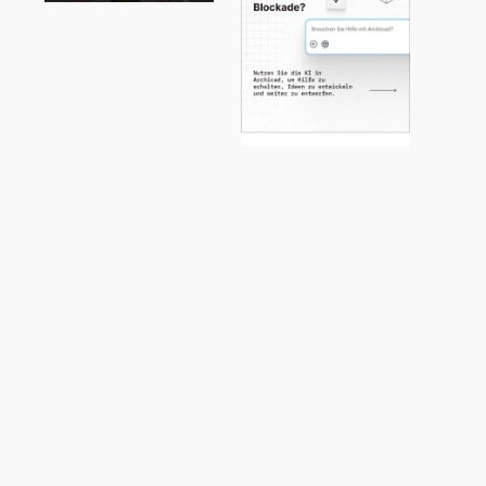
Ab sofort
können Sie sich
für die Maxon
Redshift für
Archicad Beta
registrieren!
AI hält
zunehmend
Einzug in den
Architekturallta
g – und direkt in
ARCHICAD.