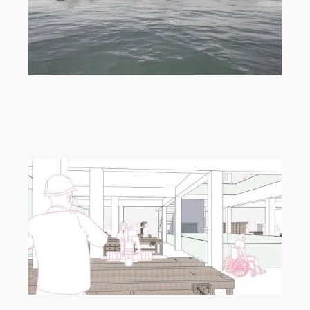
„Archipelago“ von Isabella Wirrwar,
Modeling Monday mit Archicad |
MMMA 19/26