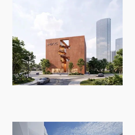
„MAC Panamá“ von Ryan Özer,
Modeling Monday mit Archicad |
MMMA 31/26