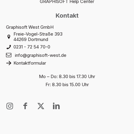
GRAPHISOFT Help Center
Kontakt
Graphisoft West GmbH
Freie-Vogel-Straße 393
44269 Dortmund
0231 - 72 54 70-0
info@graphisoft-west.de
Kontaktformular
Mo – Do: 8.30 bis 17.30 Uhr
Fr: 8.30 bis 15.00 Uhr
I
I
X
I
n
c
T
c
s
o
w
o
t
n
i
n