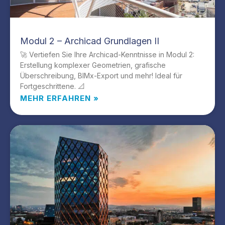
Modul 2 – Archicad Grundlagen II
🚀 Vertiefen Sie Ihre Archicad-Kenntnisse in Modul 2:
Erstellung komplexer Geometrien, grafische
Überschreibung, BIMx-Export und mehr! Ideal für
Fortgeschrittene. 📐
MEHR ERFAHREN »