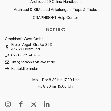
Archicad 29 Online Handbuch
Archicad & BIMcloud Anleitungen: Tipps & Tricks
GRAPHISOFT Help Center
Kontakt
Graphisoft West GmbH
Freie-Vogel-Straße 393
44269 Dortmund
0231 - 72 54 70-0
info@graphisoft-west.de
Kontaktformular
Mo – Do: 8.30 bis 17.30 Uhr
Fr: 8.30 bis 15.00 Uhr
I
I
X
I
n
c
T
c