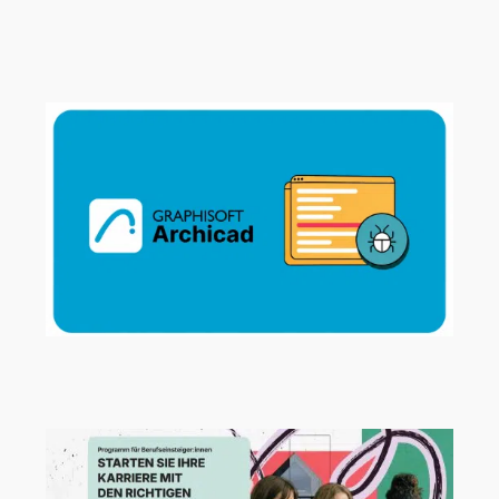
Neue Beispielprojekte für Archicad,
MEP Designer und BIMx
Archicad 29.2.1 Hotfix jetzt verfügbar!