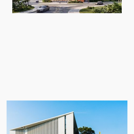
„MAC Panamá“ von Ryan Özer,
Modeling Monday mit Archicad |
MMMA 31/26