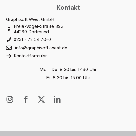
Kontakt
Graphisoft West GmbH
Freie-Vogel-Straße 393
44269 Dortmund
0231 - 72 54 70-0
info@graphisoft-west.de
Kontaktformular
Mo – Do: 8.30 bis 17.30 Uhr
Fr: 8.30 bis 15.00 Uhr
I
I
X
I
n
c
T
c
s
o
w
o
t
n
i
n
a
-
t
-