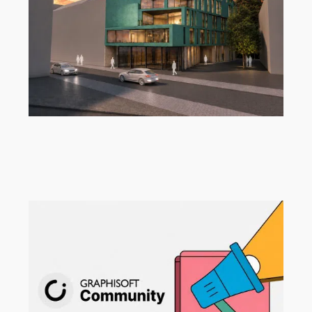
„Wohnhaus „K1“ von Deni Khamzayev
und Jannis Keuck, Modeling Monday
mit Archicad | MMMA 33/26