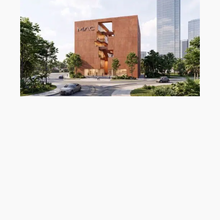
„MAC Panamá“ von Ryan Özer,
Modeling Monday mit Archicad |
MMMA 31/26