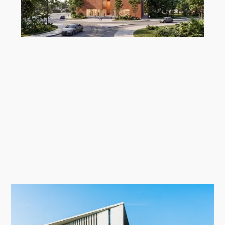
„MAC Panamá“ von Ryan Özer,
Modeling Monday mit Archicad |
MMMA 31/26