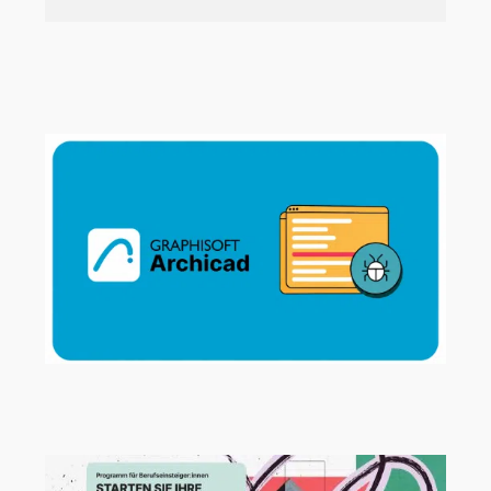
Neue Beispielprojekte für Archicad,
MEP Designer und BIMx
Archicad 29.2.1 Hotfix jetzt verfügbar!