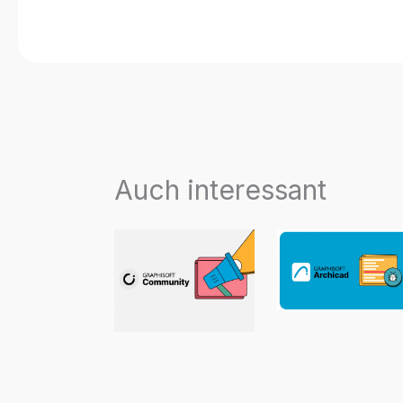
Auch interessant
Archicad 29.2.
Hotfix jetzt
Neue
verfügbar!
Beispielprojekte
für Archicad,