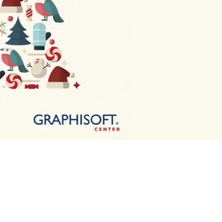
ge wünscht
st!