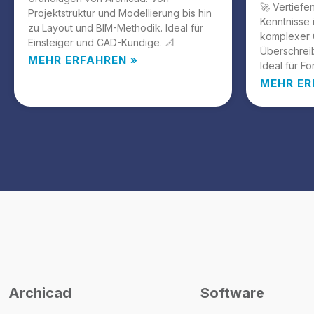
🚀 Vertiefe
Projektstruktur und Modellierung bis hin
Kenntnisse 
zu Layout und BIM-Methodik. Ideal für
komplexer 
Einsteiger und CAD-Kundige. 📐
Überschrei
MEHR ERFAHREN »
Ideal für Fo
MEHR ER
Archicad
Software