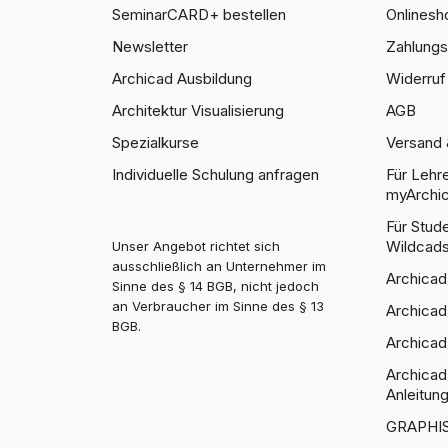
SeminarCARD+ bestellen
Onlinesh
Newsletter
Zahlung
Archicad Ausbildung
Widerruf 
Architektur Visualisierung
AGB
Spezialkurse
Versand 
Individuelle Schulung anfragen
Für Lehr
myArchic
Für Stu
Wildcad
Unser Angebot richtet sich
ausschließlich an Unternehmer im
Archicad
Sinne des § 14 BGB, nicht jedoch
an Verbraucher im Sinne des § 13
Archicad
BGB.
Archicad
Archicad
Anleitun
GRAPHIS