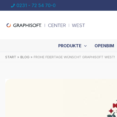
Zum
0231 - 72 54 70-0
Inhalt
springen
PRODUKTE
OPENBIM
START
BLOG
FROHE FEIERTAGE WÜNSCHT GRAPHISOFT WEST!