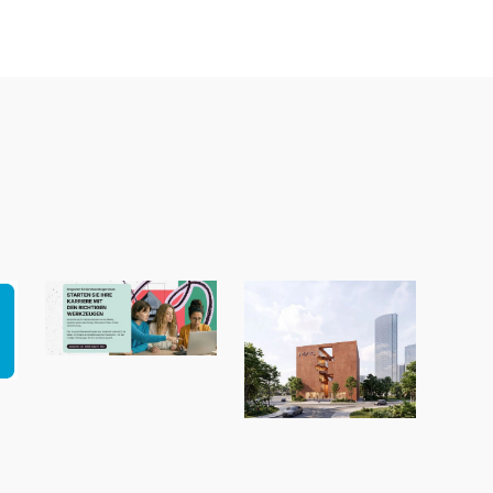
Neue Talente
verdienen einen
1
starken Start!
„MAC Panamá“
von Ryan Özer,
Modeling