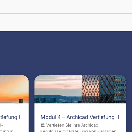
tiefung I
Modul 4 – Archicad Vertiefung II
d-
🏛️ Vertiefen Sie Ihre Archicad
efung in
Kenntnisse mit Erstellung von Fassaden,