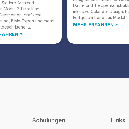
n Sie Ihre Archicad-
Dach- und Treppenkonstrukt
in Modul 2: Erstellung
inklusive Geländer-Design. Pe
Geometrien, grafische
Fortgeschrittene aus Modul 1 
bung, BIMx-Export und mehr!
MEHR ERFAHREN »
rtgeschrittene. 📐
FAHREN »
Schulungen
Links