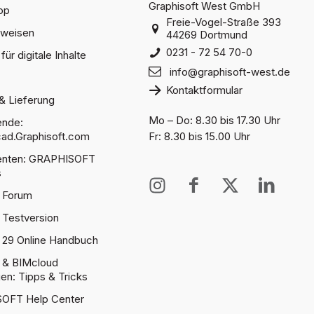
Graphisoft West GmbH
op
Freie-Vogel-Straße 393
sweisen
44269 Dortmund
0231 - 72 54 70-0
für digitale Inhalte
info@graphisoft-west.de
Kontaktformular
& Lieferung
Mo – Do: 8.30 bis 17.30 Uhr
ende:
ad.Graphisoft.com
Fr: 8.30 bis 15.00 Uhr
denten: GRAPHISOFT
s
I
I
X
I
 Forum
n
c
T
c
s
o
w
o
 Testversion
t
n
i
n
 29 Online Handbuch
a
-
t
-
 & BIMcloud
g
f
t
l
gen: Tipps & Tricks
r
a
e
i
OFT Help Center
a
c
r
n