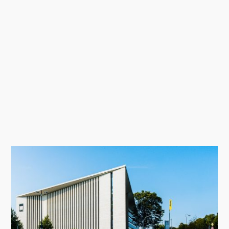
„MAC Panamá“ von Ryan Özer,
Modeling Monday mit Archicad |
MMMA 31/26