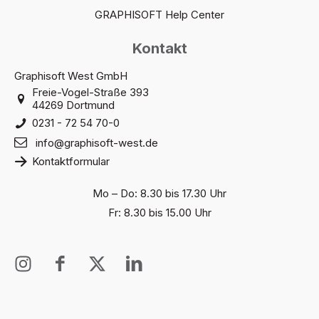
GRAPHISOFT Help Center
Kontakt
Graphisoft West GmbH
Freie-Vogel-Straße 393
44269 Dortmund
0231 - 72 54 70-0
info@graphisoft-west.de
Kontaktformular
Mo – Do: 8.30 bis 17.30 Uhr
Fr: 8.30 bis 15.00 Uhr
I
I
X
I
n
c
T
c
s
o
w
o
t
n
i
n