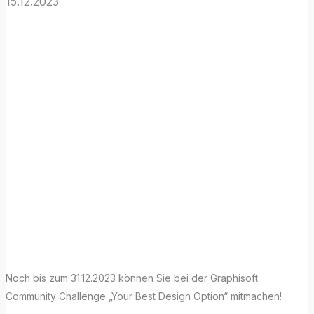
15.12.2023
Machen Sie mit
bei der „Your
Best Design
Option“
Community
Challenge!
Noch bis zum 31.12.2023 können Sie bei der Graphisoft
Community Challenge „Your Best Design Option“ mitmachen!