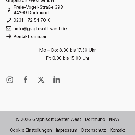
Graphisoft West GmbH
Freie-Vogel-Straße 393
44269 Dortmund
0231 - 72 54 70-0
info@graphisoft-west.de
Kontaktformular
Mo – Do: 8.30 bis 17.30 Uhr
Fr: 8.30 bis 15.00 Uhr
I
I
X
I
n
c
T
c
s
o
w
o
t
n
i
n
a
-
t
-
g
f
t
l
© 2026 Graphisoft Center West · Dortmund · NRW
r
a
e
i
a
c
r
n
Cookie Einstellungen
Impressum
Datenschutz
Kontakt