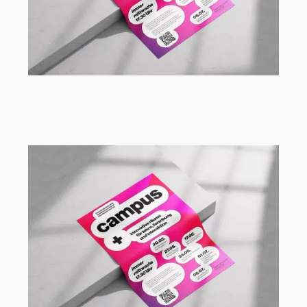
Vortragsreihe Campus+ an der FH
Dortmund mit Renèe Tribble