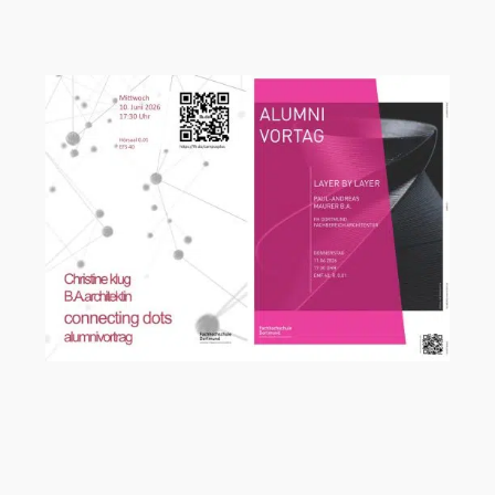
Vortragsreihe Campus+ an der FH
Dortmund mit Michael König
Alumnivortragsreihe an der
Fachhochschule Dortmund