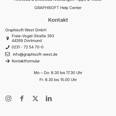
GRAPHISOFT Help Center
Kontakt
Graphisoft West GmbH
Freie-Vogel-Straße 393
44269 Dortmund
0231 - 72 54 70-0
info@graphisoft-west.de
Kontaktformular
Mo – Do: 8.30 bis 17.30 Uhr
Fr: 8.30 bis 15.00 Uhr
I
I
X
I
n
c
T
c
s
o
w
o