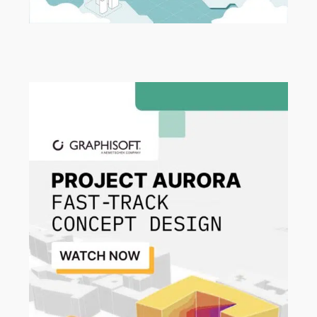
BIMcloud SaaS – Update