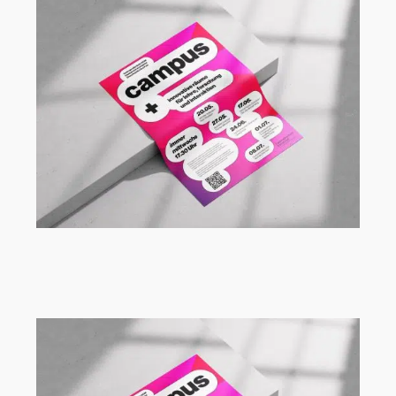
Vortragsreihe Campus+ an der FH
Dortmund mit Renèe Tribble