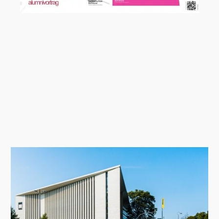
Alumnivortragsreihe an der
Fachhochschule Dortmund