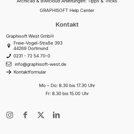
Archicad & BIMcloud Anleitungen: Tipps & Tricks
GRAPHISOFT Help Center
Kontakt
Graphisoft West GmbH
Freie-Vogel-Straße 393
44269 Dortmund
0231 - 72 54 70-0
info@graphisoft-west.de
Kontaktformular
Mo – Do: 8.30 bis 17.30 Uhr
Fr: 8.30 bis 15.00 Uhr
I
I
X
I
n
c
T
c
s
o
w
o