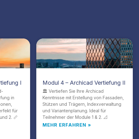
tiefung I
Modul 4 – Archicad Vertiefung II
d-
🏛️ Vertiefen Sie Ihre Archicad
efung in
Kenntnisse mit Erstellung von Fassaden,
ionen,
Stützen und Trägern, Indexverwaltung
rfekt für
und Variantenplanung. Ideal für
und 2. 📏
Teilnehmer der Module 1 & 2. 📐
MEHR ERFAHREN »