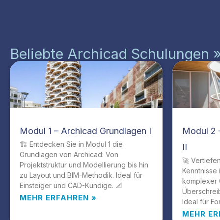
Beliebte Archicad Schulungen 
Modul 1 – Archicad Grundlagen I
Modul 2 
🏗️ Entdecken Sie in Modul 1 die
II
Grundlagen von Archicad: Von
🚀 Vertiefe
Projektstruktur und Modellierung bis hin
Kenntnisse 
zu Layout und BIM-Methodik. Ideal für
komplexer 
Einsteiger und CAD-Kundige. 📐
Überschrei
MEHR ERFAHREN »
Ideal für Fo
MEHR ER