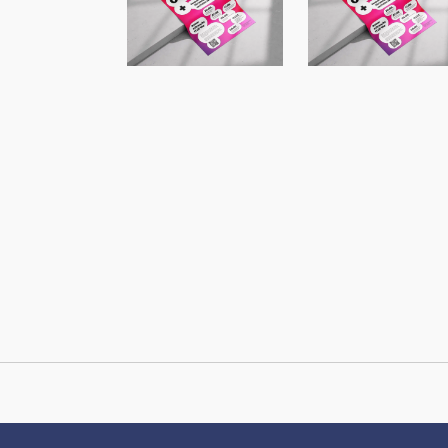
Vortragsreihe
Vortragsreihe
Campus+ an der
Campus+ an d
FH Dortmund
FH Dortmund
mit Renèe
mit Ute
Tribble
Aufmkolk