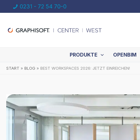
Zum
0231 - 72 54 70-0
Inhalt
springen
PRODUKTE
OPENBIM
START
BLOG
BEST WORKSPACES 2026: JETZT EINREICHEN!