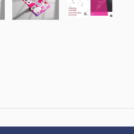
Alumnivortragsr
Vortragsreihe
eihe an der
er
Campus+ an der
Fachhochschule
FH Dortmund
Dortmund
mit Michael
König