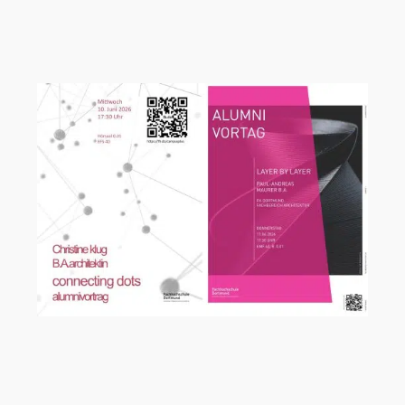
Vortragsreihe Campus+ an der FH
Dortmund mit Michael König
Alumnivortragsreihe an der
Fachhochschule Dortmund