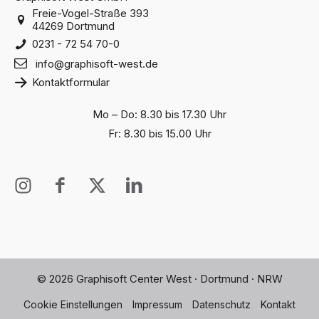
Freie-Vogel-Straße 393
44269 Dortmund
0231 - 72 54 70-0
info@graphisoft-west.de
Kontaktformular
Mo – Do: 8.30 bis 17.30 Uhr
Fr: 8.30 bis 15.00 Uhr
I
I
X
I
n
c
T
c
s
o
w
o
t
n
i
n
a
-
t
-
g
f
t
l
© 2026 Graphisoft Center West · Dortmund · NRW
r
a
e
i
a
c
r
n
Cookie Einstellungen
Impressum
Datenschutz
Kontakt