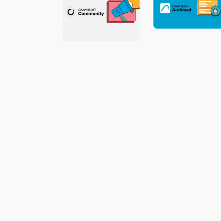
Archicad 29.2.
Hotfix jetzt
Neue
verfügbar!
Beispielprojekte
für Archicad,
MEP Designer
und BIMx