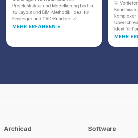
🚀 Vertiefe
Projektstruktur und Modellierung bis hin
Kenntnisse 
zu Layout und BIM-Methodik. Ideal für
komplexer 
Einsteiger und CAD-Kundige. 📐
Überschrei
MEHR ERFAHREN »
Ideal für Fo
MEHR ER
Archicad
Software