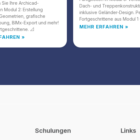
n Sie Ihre Archicad-
Dach- und Treppenkonstrukt
in Modul 2: Erstellung
inklusive Geländer-Design. Pe
Geometrien, grafische
Fortgeschrittene aus Modul 1 
bung, BIMx-Export und mehr!
MEHR ERFAHREN »
rtgeschrittene. 📐
FAHREN »
Schulungen
Links