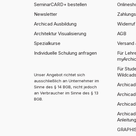
SeminarCARD+ bestellen
Onlinesh
Newsletter
Zahlung
Archicad Ausbildung
Widerruf 
Architektur Visualisierung
AGB
Spezialkurse
Versand 
Individuelle Schulung anfragen
Für Lehr
myArchic
Für Stu
Wildcad
Unser Angebot richtet sich
ausschließlich an Unternehmer im
Archicad
Sinne des § 14 BGB, nicht jedoch
an Verbraucher im Sinne des § 13
Archicad
BGB.
Archicad
Archicad
Anleitun
GRAPHIS