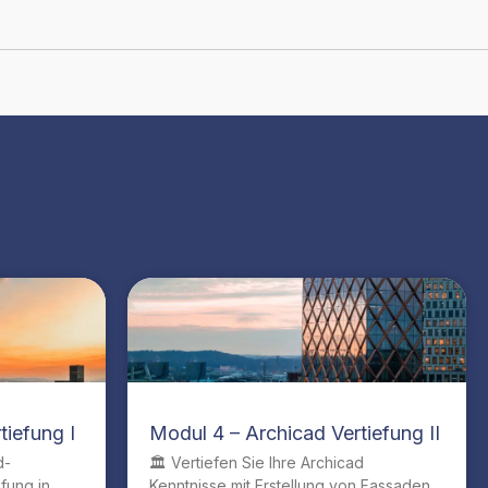
tiefung I
Modul 4 – Archicad Vertiefung II
d-
🏛️ Vertiefen Sie Ihre Archicad
efung in
Kenntnisse mit Erstellung von Fassaden,