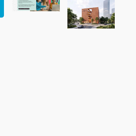
Neue Talente
verdienen einen
1
starken Start!
„MAC Panamá“
von Ryan Özer,
Modeling
Monday mit
Archicad |
MMMA 31/26