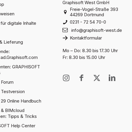
Graphisoft West GmbH
op
Freie-Vogel-Straße 393
sweisen
44269 Dortmund
0231 - 72 54 70-0
für digitale Inhalte
info@graphisoft-west.de
Kontaktformular
& Lieferung
Mo – Do: 8.30 bis 17.30 Uhr
ende:
ad.Graphisoft.com
Fr: 8.30 bis 15.00 Uhr
denten: GRAPHISOFT
s
I
I
X
I
 Forum
n
c
T
c
s
o
w
o
 Testversion
t
n
i
n
 29 Online Handbuch
a
-
t
-
 & BIMcloud
g
f
t
l
gen: Tipps & Tricks
r
a
e
i
OFT Help Center
a
c
r
n