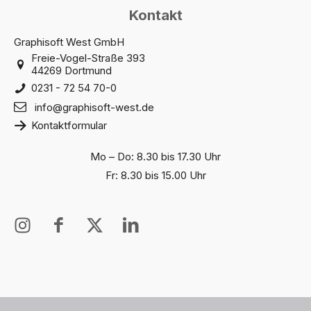
Kontakt
Graphisoft West GmbH
Freie-Vogel-Straße 393
44269 Dortmund
0231 - 72 54 70-0
info@graphisoft-west.de
Kontaktformular
Mo – Do: 8.30 bis 17.30 Uhr
Fr: 8.30 bis 15.00 Uhr
I
I
X
I
n
c
T
c
s
o
w
o
t
n
i
n
a
-
t
-