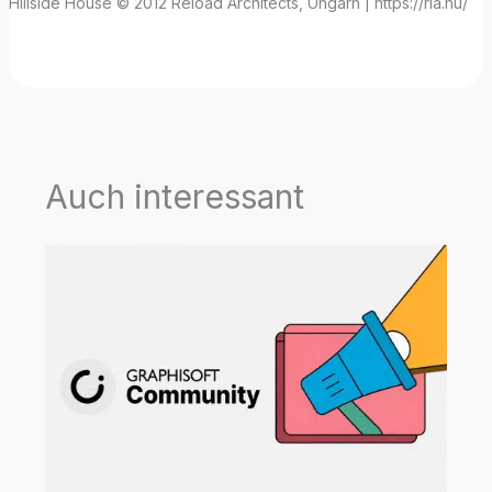
Hillside House © 2012 Reload Architects, Ungarn | https://rla.hu/
Auch interessant