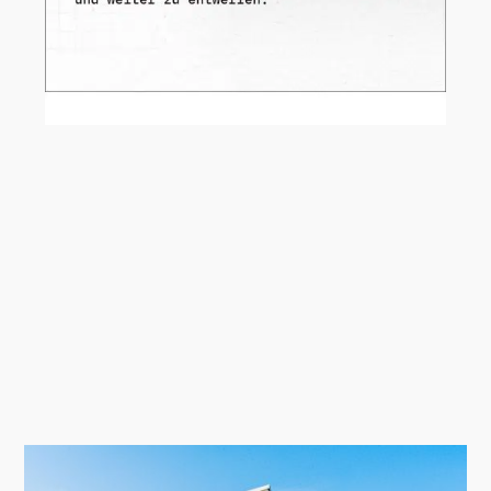
AI hält zunehmend Einzug in den
Architekturalltag – und direkt in
ARCHICAD.