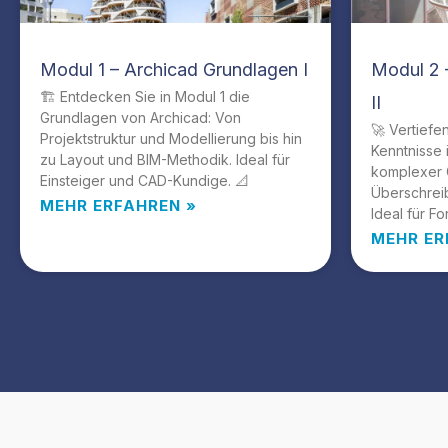
Modul 1 – Archicad Grundlagen I
Modul 2 
🏗️ Entdecken Sie in Modul 1 die
II
Grundlagen von Archicad: Von
🚀 Vertiefe
Projektstruktur und Modellierung bis hin
Kenntnisse 
zu Layout und BIM-Methodik. Ideal für
komplexer 
Einsteiger und CAD-Kundige. 📐
Überschrei
MEHR ERFAHREN »
Ideal für Fo
MEHR ER