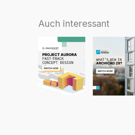
Auch interessant
Projekt Aurora
Entdecke die
neuesten
Werkzeuge un
Updates in
Archicad 29!