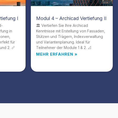
tiefung I
Modul 4 – Archicad Vertiefung II
d-
🏛️ Vertiefen Sie Ihre Archicad
efung in
Kenntnisse mit Erstellung von Fassaden,
ionen,
Stützen und Trägern, Indexverwaltung
rfekt für
und Variantenplanung. Ideal für
und 2. 📏
Teilnehmer der Module 1 & 2. 📐
MEHR ERFAHREN »