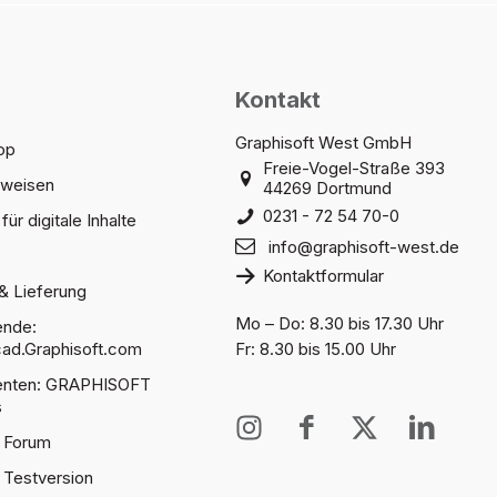
Kontakt
Graphisoft West GmbH
op
Freie-Vogel-Straße 393
sweisen
44269 Dortmund
0231 - 72 54 70-0
für digitale Inhalte
info@graphisoft-west.de
Kontaktformular
& Lieferung
Mo – Do: 8.30 bis 17.30 Uhr
ende:
ad.Graphisoft.com
Fr: 8.30 bis 15.00 Uhr
denten: GRAPHISOFT
s
I
I
X
I
 Forum
n
c
T
c
s
o
w
o
 Testversion