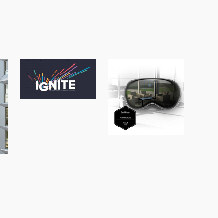
Die Graphisoft
IGNITE Agenda
ist live!
BIMx auf der
Apple Vision Pro
Finalist bei den
Architizer
A+Product
d
Awards!