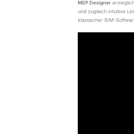
MEP Designer
ermöglich
und zugleich intuitive L
klassischer BIM-Softwar