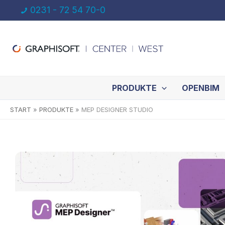
Zum
0231 - 72 54 70-0
Inhalt
springen
PRODUKTE
OPENBIM
START
PRODUKTE
MEP DESIGNER STUDIO