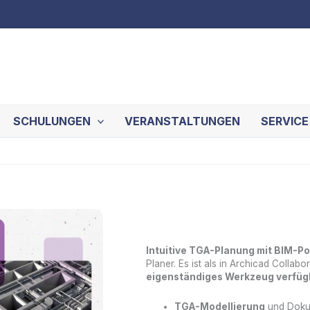
SCHULUNGEN
VERANSTALTUNGEN
SERVICE
MEP
MEP Designer S
Designer
Studio
Menge
Intuitive TGA-Planung mit BIM-P
Planer. Es ist als in Archicad Collab
eigenständiges Werkzeug verfüg
TGA-Modellierung
und Doku