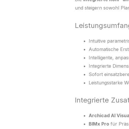
und steigern sowohl Plan
Leistungsumfang
Intuitive paramet
Automatische Ers
Intelligente, anp
Integrierte Dimen
Sofort einsatzbere
Leistungsstarke W
Integrierte Zusa
Archicad AI Visua
BIMx Pro
für Präs