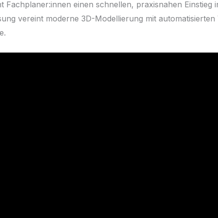
t Fachplaner:innen einen schnellen, praxisnahen Einstieg i
ösung vereint moderne 3D-Modellierung mit automatisierten
e.