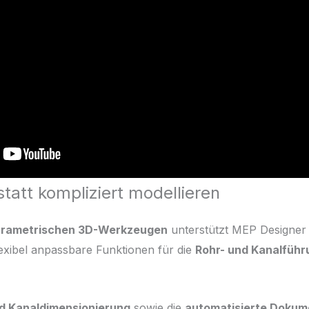
statt kompliziert modellieren
rametrischen 3D-Werkzeugen
unterstützt MEP Designer 
flexibel anpassbare Funktionen für die
Rohr- und Kanalführ
nd Kanaldimensionierung
sowie die
automatisierte Dokum