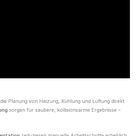
die Planung von Heizung, Kühlung und Lüftung direkt
ung
sorgen für saubere, kollisionsarme Ergebnisse –
entation
reduzieren manuelle Arbeitsschritte erheblich