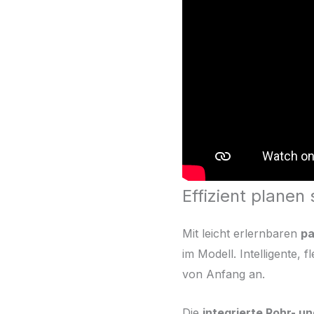
Effizient planen 
Mit leicht erlernbaren
pa
im Modell. Intelligente, 
von Anfang an.
Die
integrierte Rohr- u