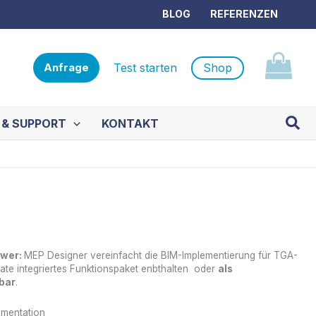
BLOG
REFERENZEN
Test starten
Shop
Anfrage
Such
 & SUPPORT
KONTAKT
tudio
ower:
MEP Designer vereinfacht die BIM-Implementierung für TGA-
orate integriertes Funktionspaket enbthalten oder
als
bar
.
mentation