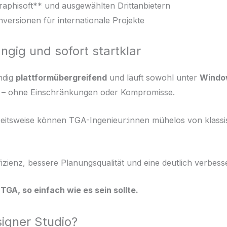
phisoft** und ausgewählten Drittanbietern
hversionen für internationale Projekte
gig und sofort startklar
ndig
plattformübergreifend
und läuft sowohl unter
Windo
– ohne Einschränkungen oder Kompromisse.
beitsweise können TGA-Ingenieur:innen mühelos von klass
izienz, bessere Planungsqualität und eine deutlich verbes
TGA, so einfach wie es sein sollte.
igner Studio?