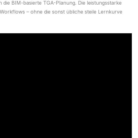
n die BIM-basierte TGA-Planung. Die leistungsstarke
 Workflows – ohne die sonst übliche steile Lernkurve