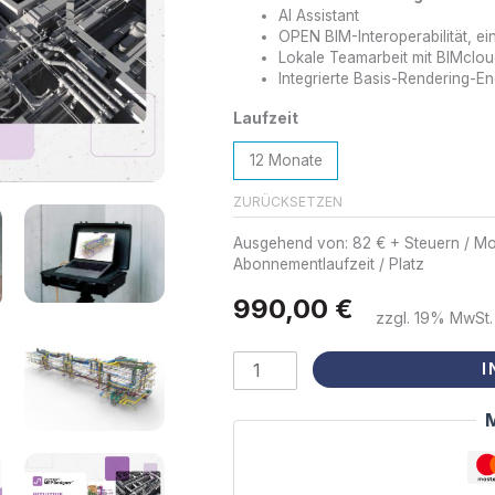
AI Assistant
OPEN BIM-Interoperabilität, e
Lokale Teamarbeit mit BIMclou
Integrierte Basis-Rendering-En
Laufzeit
12 Monate
ZURÜCKSETZEN
Ausgehend von: 82 € + Steuern / Mon
Abonnementlaufzeit / Platz
990,00
€
Zzgl. 19% MwSt.
I