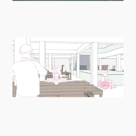
„Archipelago“ von Isabella Wirrwar,
Modeling Monday mit Archicad |
MMMA 19/26
„Zukunft Zusammen“ von Lessana
Olivia Fliegen, Modeling Monday mit
Archicad | MMMA 18/26